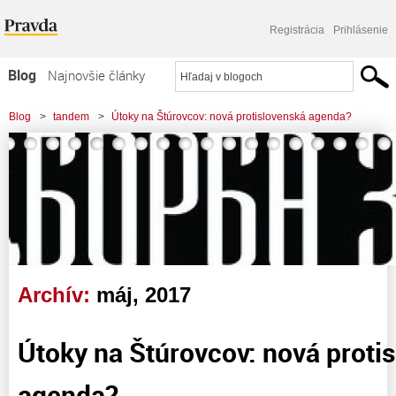
Registrácia
Prihlásenie
Blog
Najnovšie články
Najčítanejšie články
Blog
>
tandem
>
Útoky na Štúrovcov: nová protislovenská agenda?
Najkomentovanejšie články
Zoznam blogov
Komerčné blogy
Archív:
máj, 2017
Útoky na Štúrovcov: nová proti
agenda?