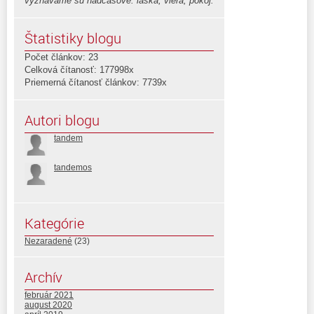
vyznávame sú nadčasové: láska, viera, pokoj.
Štatistiky blogu
Počet článkov: 23
Celková čítanosť: 177998x
Priemerná čítanosť článkov: 7739x
Autori blogu
tandem
tandemos
Kategórie
Nezaradené
(23)
Archív
február 2021
august 2020