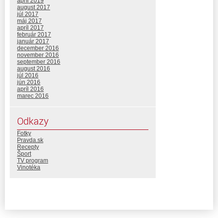
apríl 2019
august 2017
júl 2017
máj 2017
apríl 2017
február 2017
január 2017
december 2016
november 2016
september 2016
august 2016
júl 2016
jún 2016
apríl 2016
marec 2016
Odkazy
Fotky
Pravda.sk
Recepty
Šport
TV program
Vinotéka