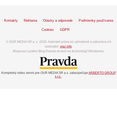
Kontakty
Reklama
Otázky a odpovede
Podmienky používania
Cookies
GDPR
© OUR MEDIA SR a. s. 2026. Autorské práva sú vyhradené a vykonáva ich
vydavateľ,
viac info
.
Blogovací systém Blog.Pravda.sk beží na technológií Wordpress.
Kompletný video servis pre OUR MEDIA SR a.s. zabezpečuje
ARBERTO GROUP
s.r.o.
.