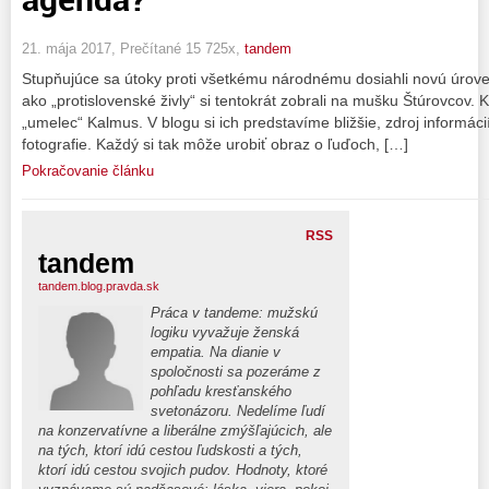
21. mája 2017, Prečítané 15 725x,
tandem
Stupňujúce sa útoky proti všetkému národnému dosiahli novú úrove
ako „protislovenské živly“ si tentokrát zobrali na mušku Štúrovcov. 
„umelec“ Kalmus. V blogu si ich predstavíme bližšie, zdroj informáci
fotografie. Každý si tak môže urobiť obraz o ľuďoch, […]
Pokračovanie článku
RSS
tandem
tandem.blog.pravda.sk
Práca v tandeme: mužskú
logiku vyvažuje ženská
empatia. Na dianie v
spoločnosti sa pozeráme z
pohľadu kresťanského
svetonázoru. Nedelíme ľudí
na konzervatívne a liberálne zmýšľajúcich, ale
na tých, ktorí idú cestou ľudskosti a tých,
ktorí idú cestou svojich pudov. Hodnoty, ktoré