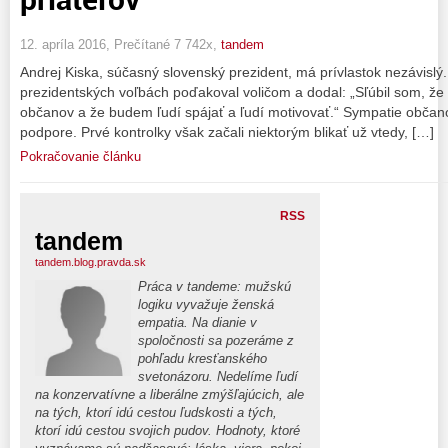
12. apríla 2016, Prečítané 7 742x,
tandem
Andrej Kiska, súčasný slovenský prezident, má prívlastok nezávislý
prezidentských voľbách poďakoval voličom a dodal: „Sľúbil som, ž
občanov a že budem ľudí spájať a ľudí motivovať.“ Sympatie občanov
podpore. Prvé kontrolky však začali niektorým blikať už vtedy, […]
Pokračovanie článku
RSS
tandem
tandem.blog.pravda.sk
Práca v tandeme: mužskú
logiku vyvažuje ženská
empatia. Na dianie v
spoločnosti sa pozeráme z
pohľadu kresťanského
svetonázoru. Nedelíme ľudí
na konzervatívne a liberálne zmýšľajúcich, ale
na tých, ktorí idú cestou ľudskosti a tých,
ktorí idú cestou svojich pudov. Hodnoty, ktoré