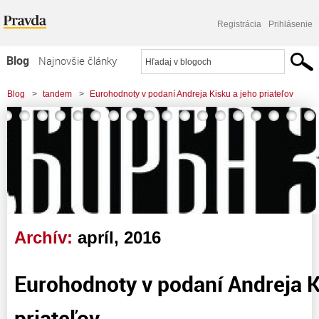
Registrácia
Prihlásenie
Blog
Najnovšie články
Najčítanejšie články
Blog
>
tandem
>
Eurohodnoty v podaní Andreja Kisku a jeho priateľov
Najkomentovanejšie články
Zoznam blogov
Komerčné blogy
Archív:
apríl, 2016
Eurohodnoty v podaní Andreja K
priateľov