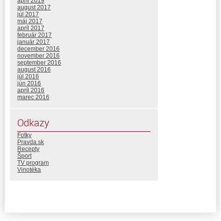
apríl 2019
august 2017
júl 2017
máj 2017
apríl 2017
február 2017
január 2017
december 2016
november 2016
september 2016
august 2016
júl 2016
jún 2016
apríl 2016
marec 2016
Odkazy
Fotky
Pravda.sk
Recepty
Šport
TV program
Vinotéka