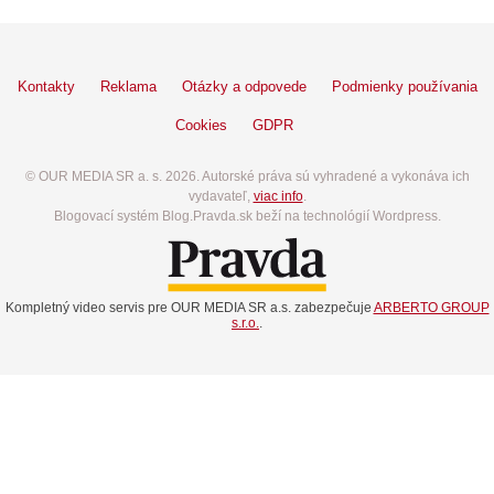
Kontakty
Reklama
Otázky a odpovede
Podmienky používania
Cookies
GDPR
© OUR MEDIA SR a. s. 2026. Autorské práva sú vyhradené a vykonáva ich
vydavateľ,
viac info
.
Blogovací systém Blog.Pravda.sk beží na technológií Wordpress.
Kompletný video servis pre OUR MEDIA SR a.s. zabezpečuje
ARBERTO GROUP
s.r.o.
.