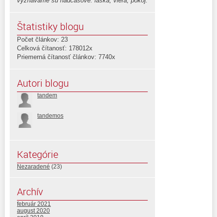
vyznávame sú nadčasové: láska, viera, pokoj.
Štatistiky blogu
Počet článkov: 23
Celková čítanosť: 178012x
Priemerná čítanosť článkov: 7740x
Autori blogu
tandem
tandemos
Kategórie
Nezaradené
(23)
Archív
február 2021
august 2020